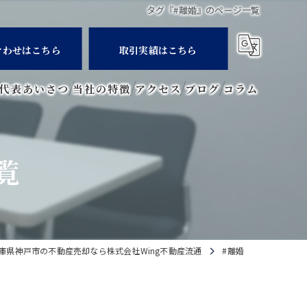
タグ『#離婚』のページ一覧
合わせはこちら
取引実績はこちら
代表あいさつ
当社の特徴
アクセス
ブログ
コラム
マンション
覧
空き家
相続
査定
庫県神戸市の不動産売却なら株式会社Wing不動産流通
#離婚
買取