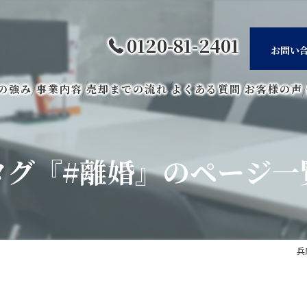
0120-81-2401
お問い
の強み
事業内容
売却までの流れ
よくある質問
お客様の声
タグ『#離婚』のページ一
兵