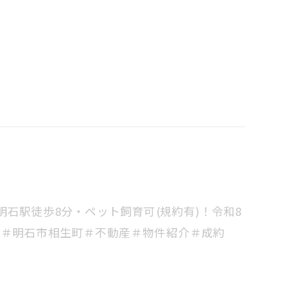
石駅徒歩8分・ペット飼育可(規約有)！令和8
ン＃明石市相生町＃不動産＃物件紹介＃成約