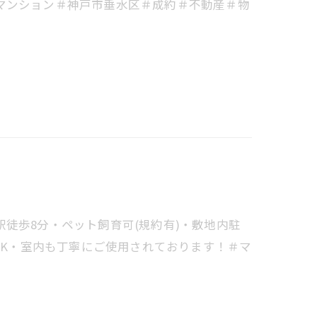
マンション＃神戸市垂水区＃成約＃不動産＃物
徒歩8分・ペット飼育可(規約有)・敷地内駐
DK・室内も丁寧にご使用されております！＃マ