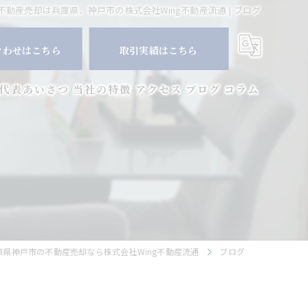
不動産売却は兵庫県、神戸市の株式会社Wing不動産流通 | ブログ
合わせはこちら
取引実績はこちら
代表あいさつ
当社の特徴
アクセス
ブログ
コラム
マンション
空き家
相続
査定
庫県神戸市の不動産売却なら株式会社Wing不動産流通
ブログ
買取