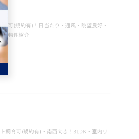
育可(規約有)！日当たり・通風・眺望良好・
産＃物件紹介
飼育可(規約有)・南西向き！3LDK・室内リ