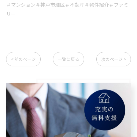
＃マンション＃神戸市灘区＃不動産＃物件紹介＃ファミ
リー
< 前のページ
一覧に戻る
次のページ >
カテゴリー
Categories
全てのカテゴリー
マンション
空き家