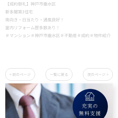
【成約御礼】神戸市垂水区
新多聞第3住宅
南向き・日当たり・通風良好！
室内リフォーム歴多数あり！
＃マンション＃神戸市垂水区＃不動産＃成約＃物件紹介
< 前のページ
一覧に戻る
次のページ >
カテゴリー
Categories
全てのカテゴリー