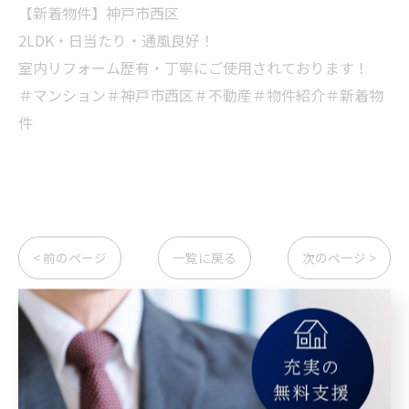
【新着物件】神戸市西区
2LDK・日当たり・通風良好！
室内リフォーム歴有・丁寧にご使用されております！
＃マンション＃神戸市西区＃不動産＃物件紹介＃新着物
件
< 前のページ
一覧に戻る
次のページ >
カテゴリー
Categories
全てのカテゴリー