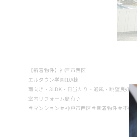
【新着物件】神戸市西区
エルタウン学園⑴A棟
南向き・3LDK・日当たり・通風・眺望良好！
室内リフォーム歴有♪
＃マンション＃神戸市西区＃新着物件＃不動