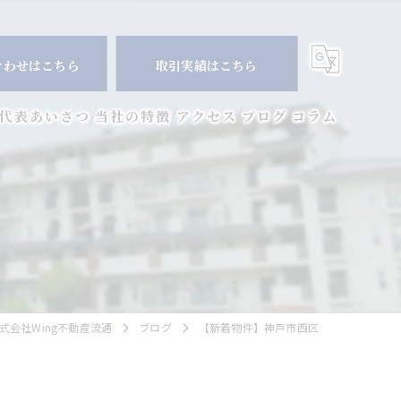
合わせはこちら
取引実績はこちら
代表あいさつ
当社の特徴
アクセス
ブログ
コラム
マンション
空き家
相続
査定
会社Wing不動産流通
ブログ
【新着物件】神戸市西区
買取