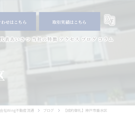
合わせはこちら
取引実績はこちら
代表あいさつ
当社の特徴
アクセス
ブログ
コラム
マンション
区
空き家
相続
査定
社Wing不動産流通
ブログ
【成約御礼】神戸市垂水区
買取