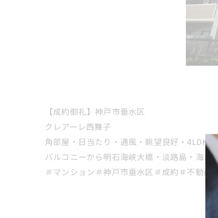
【成約御礼】神戸市垂水区
クレアーレ西舞子
角部屋・日当たり・通風・眺望良好・4LDK！
バルコニーから明石海峡大橋・淡路島・海が
＃マンション＃神戸市垂水区＃成約＃不動産