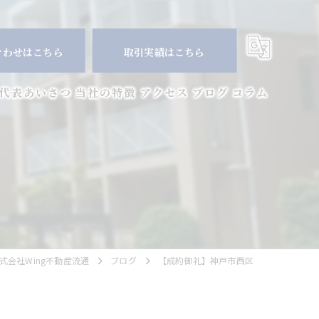
合わせはこちら
取引実績はこちら
代表あいさつ
当社の特徴
アクセス
ブログ
コラム
マンション
空き家
相続
査定
会社Wing不動産流通
ブログ
【成約御礼】神戸市西区
買取