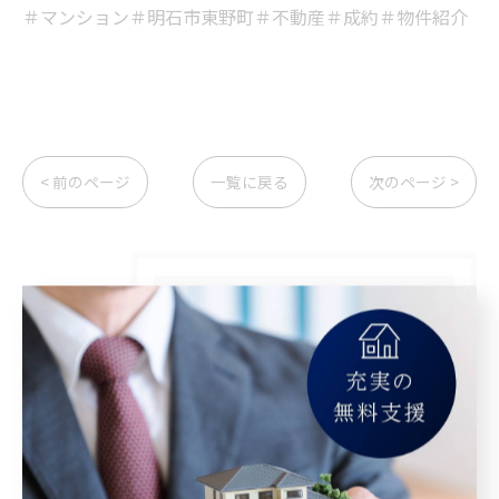
＃マンション＃明石市東野町＃不動産＃成約＃物件紹介
< 前のページ
一覧に戻る
次のページ >
カテゴリー
Categories
全てのカテゴリー
マンション
空き家
相続