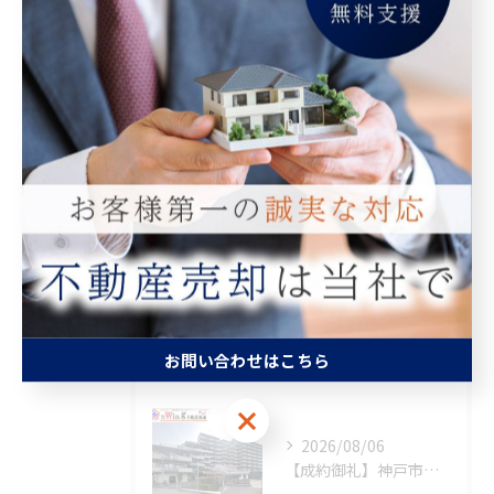
Categories
全てのカテゴリー
マンション
空き家
相続
査定
買取
最近の投稿
お問い合わせはこちら
Recent Posts
お問い合わせはこちら
2026/08/06
【成約御礼】神戸市須磨区