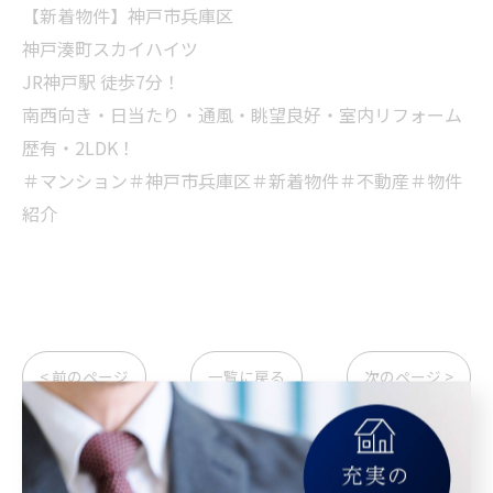
【新着物件】神戸市兵庫区
神戸湊町スカイハイツ
JR神戸駅 徒歩7分！
南西向き・日当たり・通風・眺望良好・室内リフォーム
歴有・2LDK！
＃マンション＃神戸市兵庫区＃新着物件＃不動産＃物件
紹介
< 前のページ
一覧に戻る
次のページ >
カテゴリー