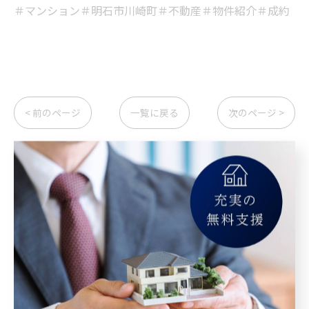
＃マンション＃明石市川崎町＃不動産＃物件紹介＃成約
< 前のページ
一覧に戻る
次のページ >
カテゴリー
Categories
全てのカテゴリー
マンション
空き家
相続