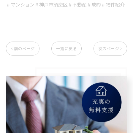
＃マンション＃神戸市須磨区＃不動産＃成約＃物件紹介
< 前のページ
一覧に戻る
次のページ >
カテゴリー
Categories
全てのカテゴリー
マンション
空き家
相続