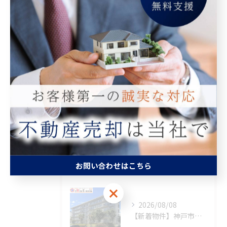
Categories
全てのカテゴリー
マンション
空き家
相続
査定
買取
最近の投稿
お問い合わせはこちら
Recent Posts
お問い合わせはこちら
2026/08/08
【新着物件】神戸市須磨区