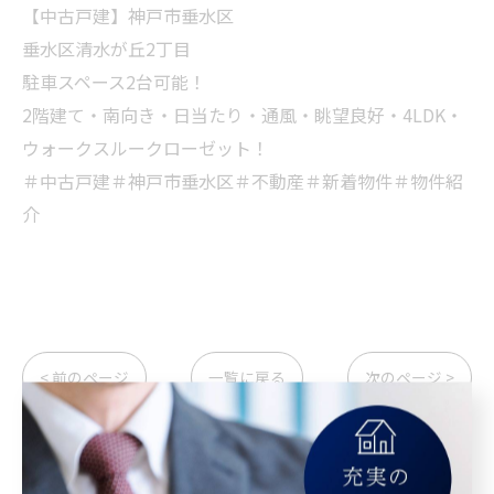
【中古戸建】神戸市垂水区
垂水区清水が丘2丁目
駐車スペース2台可能！
2階建て・南向き・日当たり・通風・眺望良好・4LDK・
ウォークスルークローゼット！
＃中古戸建＃神戸市垂水区＃不動産＃新着物件＃物件紹
介
< 前のページ
一覧に戻る
次のページ >
カテゴリー