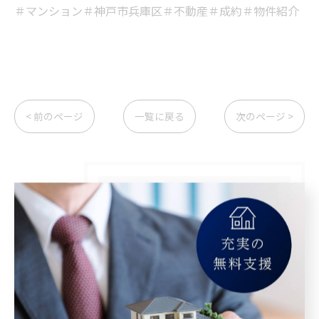
＃マンション＃神戸市兵庫区＃不動産＃成約＃物件紹介
< 前のページ
一覧に戻る
次のページ >
カテゴリー
Categories
全てのカテゴリー
マンション
空き家
相続