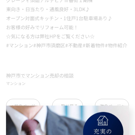
東向き・日当たり・通風良好・3LDK♪
オープン対面式キッチン・1住戸1台駐車場あり♪
お客様の好みでリフォーム可能！
☆気になる方は弊社HPをご覧ください☆
#マンション#神戸市須磨区#不動産#新着物件#物件紹介
神戸市でマンション売却の相談
マンション
< 前のページ
一覧に戻る
次のページ >