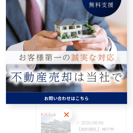
カテゴリー
Categories
全てのカテゴリー
マンション
空き家
相続
査定
買取
お問い合わせはこちら
最近の投稿
Recent Posts
お問い合わせはこちら
2026/08/06
【成約御礼】神戸市須磨区