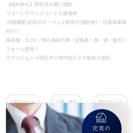
【成約御礼】明石市大蔵八幡町
ワコーレウインズコート大蔵海岸
JR朝霧駅 徒歩10分・ペット飼育可(規約有)・分譲車庫権
利付！
角部屋・3LDK・明石海峡大橋・淡路島・海一望・室内リ
フォーム歴有！
＃マンション＃明石市＃物件紹介＃不動産＃成約
< 前のページ
一覧に戻る
次のページ >
カテゴリー