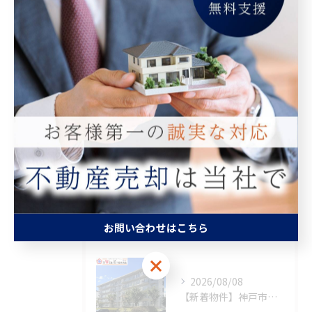
Categories
全てのカテゴリー
マンション
空き家
相続
査定
買取
最近の投稿
お問い合わせはこちら
Recent Posts
お問い合わせはこちら
2026/08/08
【新着物件】神戸市須磨区