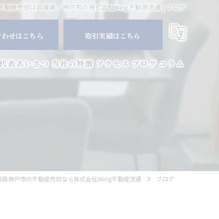
不動産売却は兵庫県、神戸市の株式会社Wing不動産流通 | ブログ
合わせはこちら
取引実績はこちら
代表あいさつ
当社の特徴
アクセス
ブログ
コラム
マンション
空き家
相続
査定
庫県神戸市の不動産売却なら株式会社Wing不動産流通
ブログ
買取