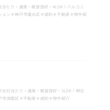
当たり・通風・眺望良好・4LDK！バルコニ
ション＃神戸市垂水区＃成約＃不動産＃物件紹
台日当たり・通風・眺望良好・3LDK！明石
戸市須磨区＃不動産＃成約＃物件紹介