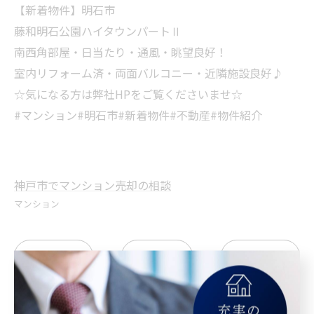
【新着物件】明石市
藤和明石公園ハイタウンパートⅡ
南西角部屋・日当たり・通風・眺望良好！
室内リフォーム済・両面バルコニー・近隣施設良好♪
☆気になる方は弊社HPをご覧くださいませ☆
#マンション#明石市#新着物件#不動産#物件紹介
神戸市でマンション売却の相談
マンション
< 前のページ
一覧に戻る
次のページ >