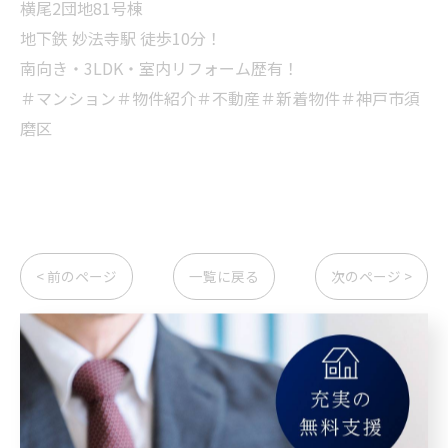
横尾2団地81号棟
地下鉄 妙法寺駅 徒歩10分！
南向き・3LDK・室内リフォーム歴有！
＃マンション＃物件紹介＃不動産＃新着物件＃神戸市須
磨区
< 前のページ
一覧に戻る
次のページ >
カテゴリー
Categories
全てのカテゴリー