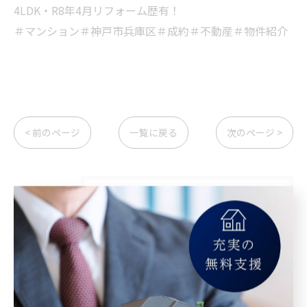
4LDK・R8年4月リフォーム歴有！
＃マンション＃神戸市兵庫区＃成約＃不動産＃物件紹介
< 前のページ
一覧に戻る
次のページ >
カテゴリー
Categories
全てのカテゴリー
マンション
空き家