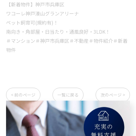
【新着物件】神戸市兵庫区
ワコーレ神戸湊山グランアリーナ
ペット飼育可(規約有)！
南向き・角部屋・日当たり・通風良好・3LDK！
＃マンション＃神戸市兵庫区＃不動産＃物件紹介＃新着
物件
< 前のページ
一覧に戻る
次のページ >
カテゴリー
Categories