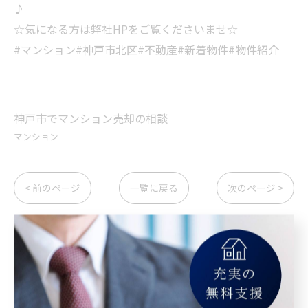
♪
☆気になる方は弊社HPをご覧くださいませ☆
#マンション#神戸市北区#不動産#新着物件#物件紹介
神戸市でマンション売却の相談
マンション
< 前のページ
一覧に戻る
次のページ >
カテゴリー
Categories
全てのカテゴリー