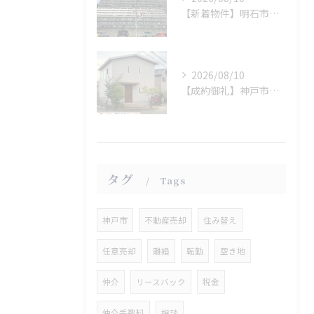
【新着物件】明石市東野町
2026/08/10
【成約御礼】神戸市西区
タグ
Tags
神戸市
不動産売却
住み替え
任意売却
離婚
転勤
空き地
仲介
リースバック
税金
仲介手数料
相談