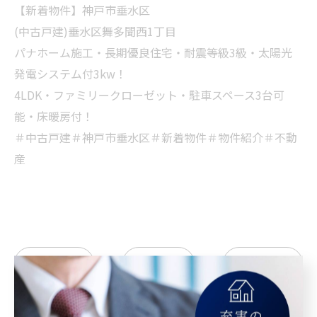
【新着物件】神戸市垂水区
(中古戸建)垂水区舞多聞西1丁目
パナホーム施工・長期優良住宅・耐震等級3級・太陽光
発電システム付3kw！
4LDK・ファミリークローゼット・駐車スペース3台可
能・床暖房付！
＃中古戸建＃神戸市垂水区＃新着物件＃物件紹介＃不動
産
< 前のページ
一覧に戻る
次のページ >