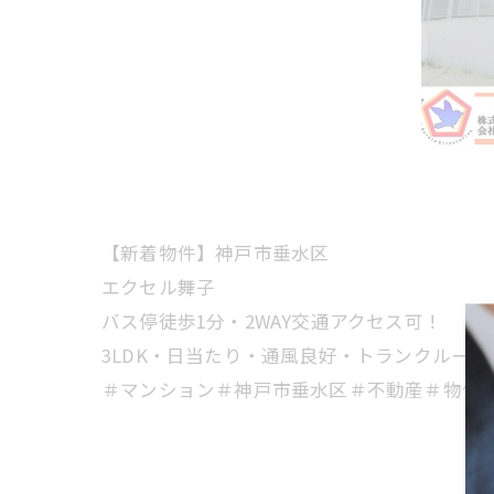
【新着物件】神戸市垂水区
エクセル舞子
バス停徒歩1分・2WAY交通アクセス可！
3LDK・日当たり・通風良好・トランクルー
＃マンション＃神戸市垂水区＃不動産＃物件