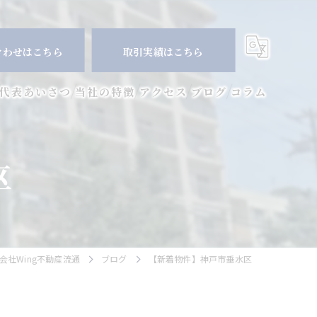
合わせはこちら
取引実績はこちら
代表あいさつ
当社の特徴
アクセス
ブログ
コラム
マンション
区
空き家
相続
査定
社Wing不動産流通
ブログ
【新着物件】神戸市垂水区
買取